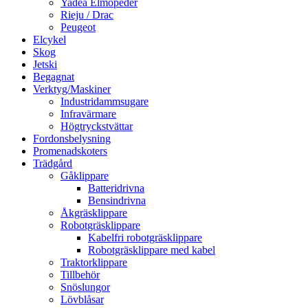
Yadea Elmopeder
Rieju / Drac
Peugeot
Elcykel
Skog
Jetski
Begagnat
Verktyg/Maskiner
Industridammsugare
Infravärmare
Högtryckstvättar
Fordonsbelysning
Promenadskoters
Trädgård
Gåklippare
Batteridrivna
Bensindrivna
Åkgräsklippare
Robotgräsklippare
Kabelfri robotgräsklippare
Robotgräsklippare med kabel
Traktorklippare
Tillbehör
Snöslungor
Lövblåsar