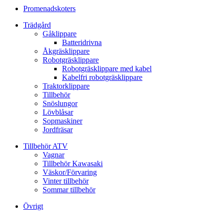
Promenadskoters
Trädgård
Gåklippare
Batteridrivna
Åkgräsklippare
Robotgräsklippare
Robotgräsklippare med kabel
Kabelfri robotgräsklippare
Traktorklippare
Tillbehör
Snöslungor
Lövblåsar
Sopmaskiner
Jordfräsar
Tillbehör ATV
Vagnar
Tillbehör Kawasaki
Väskor/Förvaring
Vinter tillbehör
Sommar tillbehör
Övrigt