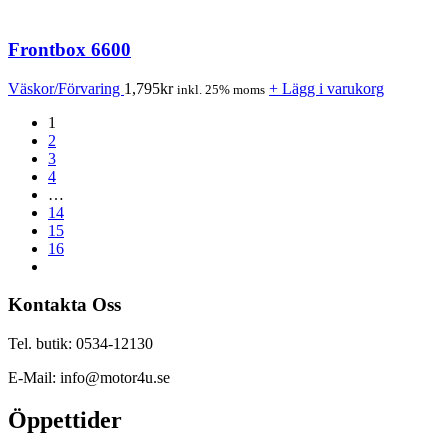
Frontbox 6600
Väskor/Förvaring
1,795
kr
+ Lägg i varukorg
inkl. 25% moms
1
2
3
4
…
14
15
16
Kontakta Oss
Tel. butik: 0534-12130
E-Mail: info@motor4u.se
Öppettider