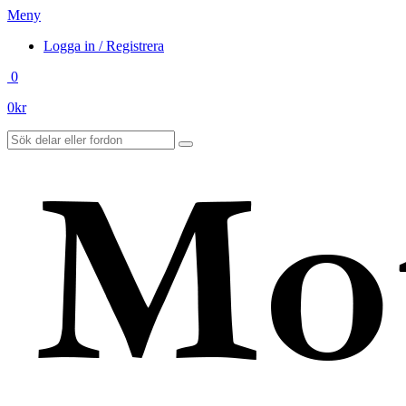
Meny
Logga in / Registrera
0
0
kr