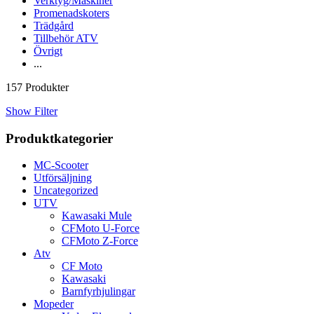
Verktyg/Maskiner
Promenadskoters
Trädgård
Tillbehör ATV
Övrigt
...
157 Produkter
Show Filter
Produktkategorier
MC-Scooter
Utförsäljning
Uncategorized
UTV
Kawasaki Mule
CFMoto U-Force
CFMoto Z-Force
Atv
CF Moto
Kawasaki
Barnfyrhjulingar
Mopeder