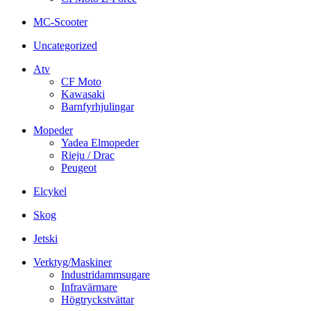
MC-Scooter
Uncategorized
Atv
CF Moto
Kawasaki
Barnfyrhjulingar
Mopeder
Yadea Elmopeder
Rieju / Drac
Peugeot
Elcykel
Skog
Jetski
Verktyg/Maskiner
Industridammsugare
Infravärmare
Högtryckstvättar