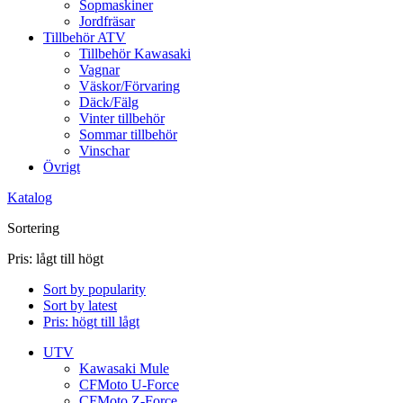
Sopmaskiner
Jordfräsar
Tillbehör ATV
Tillbehör Kawasaki
Vagnar
Väskor/Förvaring
Däck/Fälg
Vinter tillbehör
Sommar tillbehör
Vinschar
Övrigt
Katalog
Sortering
Pris: lågt till högt
Sort by popularity
Sort by latest
Pris: högt till lågt
UTV
Kawasaki Mule
CFMoto U-Force
CFMoto Z-Force