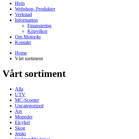
Hem
Webshop- Produkter
Verkstad
Information
Finansiering
Köpvilkor
Om Motor4u
Kontakt
Home
Vårt sortiment
Vårt sortiment
Alla
UTV
MC-Scooter
Uncategorized
Atv
Mopeder
Elcykel
Skog
Jetski