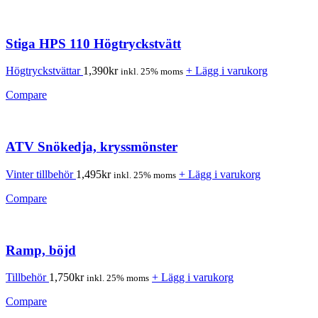
Stiga HPS 110 Högtryckstvätt
Högtryckstvättar
1,390
kr
+ Lägg i varukorg
inkl. 25% moms
Compare
ATV Snökedja, kryssmönster
Vinter tillbehör
1,495
kr
+ Lägg i varukorg
inkl. 25% moms
Compare
Ramp, böjd
Tillbehör
1,750
kr
+ Lägg i varukorg
inkl. 25% moms
Compare