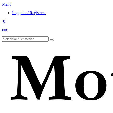
Meny
Logga in / Registrera
0
0
kr