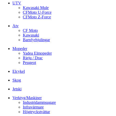
UTV
Kawasaki Mule
CFMoto U-Force
CFMoto Z-Force
Atv
CF Moto
Kawasaki
Barnfyrhjulingar
Mopeder
Yadea Elmopeder
Rieju / Drac
Peugeot
Elcykel
Skog
Jetski
Verktyg/Maskiner
Industridammsugare
Infravärmare
Högtryckstvättar