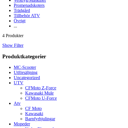
Verktyg/Maskiner
Promenadskoters
Trädgård
Tillbehör ATV
Övrigt
...
4 Produkter
Show Filter
Produktkategorier
MC-Scooter
Utförsäljning
Uncategorized
UTV
CFMoto Z-Force
Kawasaki Mule
CFMoto U-Force
Atv
CF Moto
Kawasaki
Barnfyrhjulingar
Mopeder