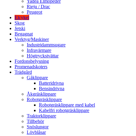
Yadea Elmopeder
Rieju / Drac
Peugeot
Elcykel
Skog
Jetski
Begagnat
Verktyg/Maskiner
Industridammsugare
Infravärmare
Högtryckstvättar
Fordonsbelysning
Promenadskoters
Trädgård
Gåklippare
Batteridrivna
Bensindrivna
Åkgräsklippare
Robotgräsklippare
Robotgräsklippare med kabel
Kabelfri robotgräsklippare
Traktorklippare
Tillbehör
Snöslungor
Lövblåsar