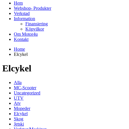
Hem
Webshop- Produkter
Verkstad
Information
Finansiering
Köpvilkor
Om Motor4u
Kontakt
Home
Elcykel
Elcykel
Alla
MC-Scooter
Uncategorized
UTV
Atv
Mopeder
Elcykel
Skog
Jetski