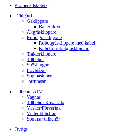
Promenadskoters
Trädgård
Gåklippare
Batteridrivna
Åkgräsklippare
Robotgräsklippare
Robotgräsklippare med kabel
Kabelfri robotgräsklippare
Traktorklippare
Tillbehör
Snöslungor
Lövblåsar
Sopmaskiner
Jordfräsar
Tillbehör ATV
Vagnar
Tillbehör Kawasaki
Väskor/Förvaring
Vinter tillbehör
Sommar tillbehör
Övrigt