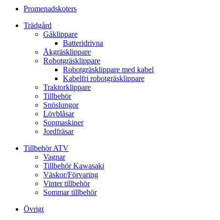
Promenadskoters
Trädgård
Gåklippare
Batteridrivna
Åkgräsklippare
Robotgräsklippare
Robotgräsklippare med kabel
Kabelfri robotgräsklippare
Traktorklippare
Tillbehör
Snöslungor
Lövblåsar
Sopmaskiner
Jordfräsar
Tillbehör ATV
Vagnar
Tillbehör Kawasaki
Väskor/Förvaring
Vinter tillbehör
Sommar tillbehör
Övrigt