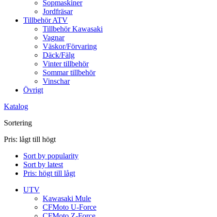
Sopmaskiner
Jordfräsar
Tillbehör ATV
Tillbehör Kawasaki
Vagnar
Väskor/Förvaring
Däck/Fälg
Vinter tillbehör
Sommar tillbehör
Vinschar
Övrigt
Katalog
Sortering
Pris: lågt till högt
Sort by popularity
Sort by latest
Pris: högt till lågt
UTV
Kawasaki Mule
CFMoto U-Force
CFMoto Z-Force