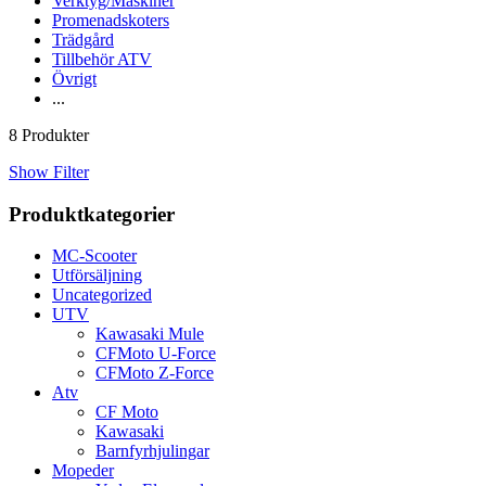
Verktyg/Maskiner
Promenadskoters
Trädgård
Tillbehör ATV
Övrigt
...
8 Produkter
Show Filter
Produktkategorier
MC-Scooter
Utförsäljning
Uncategorized
UTV
Kawasaki Mule
CFMoto U-Force
CFMoto Z-Force
Atv
CF Moto
Kawasaki
Barnfyrhjulingar
Mopeder