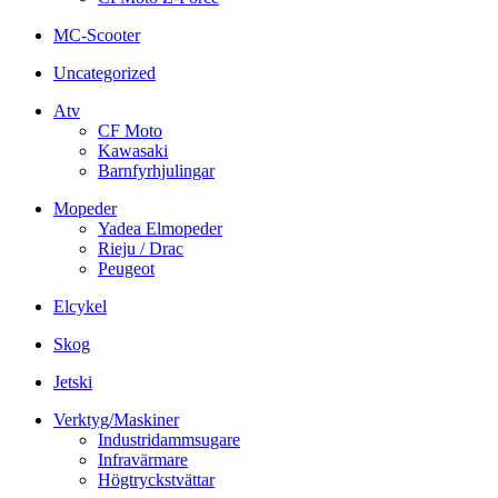
MC-Scooter
Uncategorized
Atv
CF Moto
Kawasaki
Barnfyrhjulingar
Mopeder
Yadea Elmopeder
Rieju / Drac
Peugeot
Elcykel
Skog
Jetski
Verktyg/Maskiner
Industridammsugare
Infravärmare
Högtryckstvättar