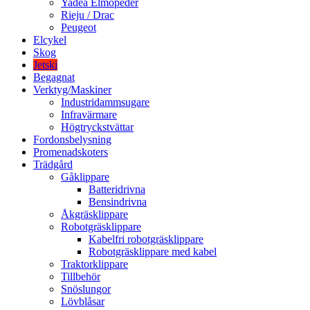
Yadea Elmopeder
Rieju / Drac
Peugeot
Elcykel
Skog
Jetski
Begagnat
Verktyg/Maskiner
Industridammsugare
Infravärmare
Högtryckstvättar
Fordonsbelysning
Promenadskoters
Trädgård
Gåklippare
Batteridrivna
Bensindrivna
Åkgräsklippare
Robotgräsklippare
Kabelfri robotgräsklippare
Robotgräsklippare med kabel
Traktorklippare
Tillbehör
Snöslungor
Lövblåsar