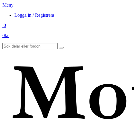
Meny
Logga in / Registrera
0
0
kr