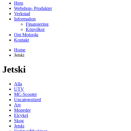
Hem
Webshop- Produkter
Verkstad
Information
Finansiering
Köpvilkor
Om Motor4u
Kontakt
Home
Jetski
Jetski
Alla
UTV
MC-Scooter
Uncategorized
Atv
Mopeder
Elcykel
Skog
Jetski