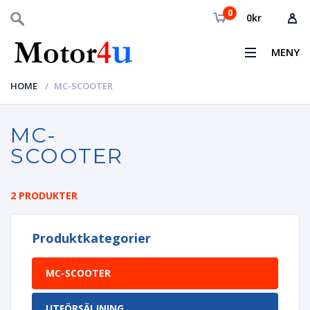
0
0
kr
MENY
HOME
MC-SCOOTER
MC-
SCOOTER
2 PRODUKTER
Produktkategorier
MC-SCOOTER
UTFÖRSÄLJNING