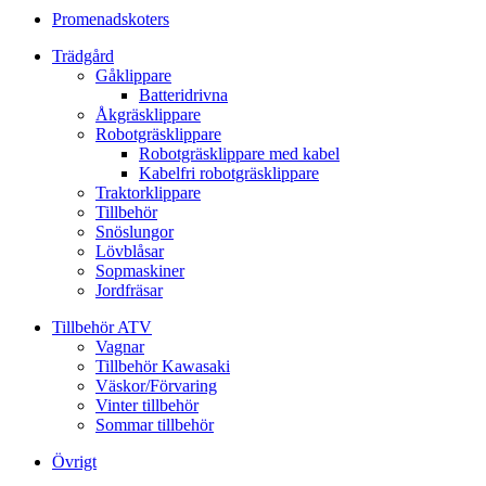
Promenadskoters
Trädgård
Gåklippare
Batteridrivna
Åkgräsklippare
Robotgräsklippare
Robotgräsklippare med kabel
Kabelfri robotgräsklippare
Traktorklippare
Tillbehör
Snöslungor
Lövblåsar
Sopmaskiner
Jordfräsar
Tillbehör ATV
Vagnar
Tillbehör Kawasaki
Väskor/Förvaring
Vinter tillbehör
Sommar tillbehör
Övrigt