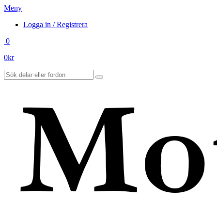
Meny
Logga in / Registrera
0
0
kr