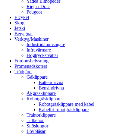
Yadea Elmopeder
Rieju / Drac
Peugeot
Elcykel
Skog
Jetski
Begagnat
Verktyg/Maskiner
Industridammsugare
Infravärmare
Högtryckstvättar
Fordonsbelysning
Promenadskoters
Trädgård
Gåklippare
Batteridrivna
Bensindrivna
Åkgräsklippare
Robotgräsklippare
Robotgräsklippare med kabel
Kabelfri robotgräsklippare
Traktorklippare
Tillbehör
Snöslungor
Lövblåsar