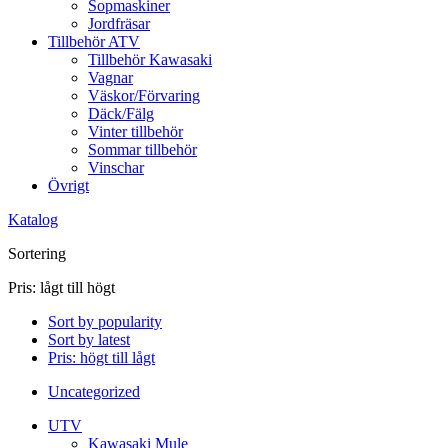
Sopmaskiner
Jordfräsar
Tillbehör ATV
Tillbehör Kawasaki
Vagnar
Väskor/Förvaring
Däck/Fälg
Vinter tillbehör
Sommar tillbehör
Vinschar
Övrigt
Katalog
Sortering
Pris: lågt till högt
Sort by popularity
Sort by latest
Pris: högt till lågt
Uncategorized
UTV
Kawasaki Mule