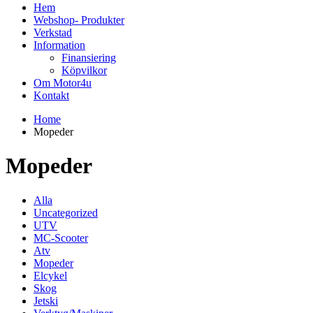
Hem
Webshop- Produkter
Verkstad
Information
Finansiering
Köpvilkor
Om Motor4u
Kontakt
Home
Mopeder
Mopeder
Alla
Uncategorized
UTV
MC-Scooter
Atv
Mopeder
Elcykel
Skog
Jetski