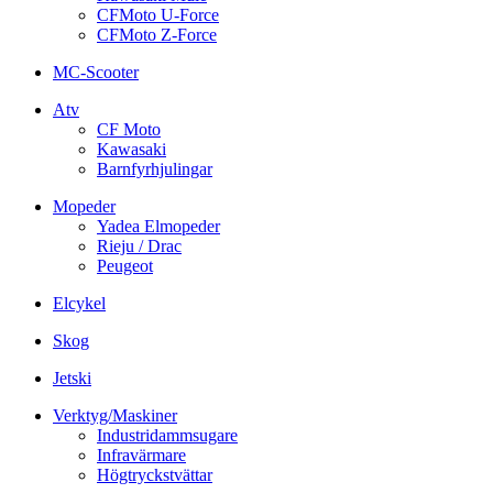
CFMoto U-Force
CFMoto Z-Force
MC-Scooter
Atv
CF Moto
Kawasaki
Barnfyrhjulingar
Mopeder
Yadea Elmopeder
Rieju / Drac
Peugeot
Elcykel
Skog
Jetski
Verktyg/Maskiner
Industridammsugare
Infravärmare
Högtryckstvättar