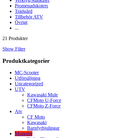
Verktyg/Maskiner
Promenadskoters
Trädgård
Tillbehör ATV
Övrigt
...
21 Produkter
Show Filter
Produktkategorier
MC-Scooter
Utförsäljning
Uncategorized
UTV
Kawasaki Mule
CFMoto U-Force
CFMoto Z-Force
Atv
CF Moto
Kawasaki
Barnfyrhjulingar
Mopeder