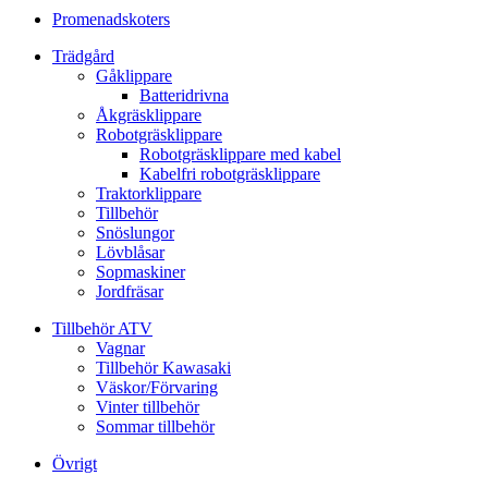
Promenadskoters
Trädgård
Gåklippare
Batteridrivna
Åkgräsklippare
Robotgräsklippare
Robotgräsklippare med kabel
Kabelfri robotgräsklippare
Traktorklippare
Tillbehör
Snöslungor
Lövblåsar
Sopmaskiner
Jordfräsar
Tillbehör ATV
Vagnar
Tillbehör Kawasaki
Väskor/Förvaring
Vinter tillbehör
Sommar tillbehör
Övrigt