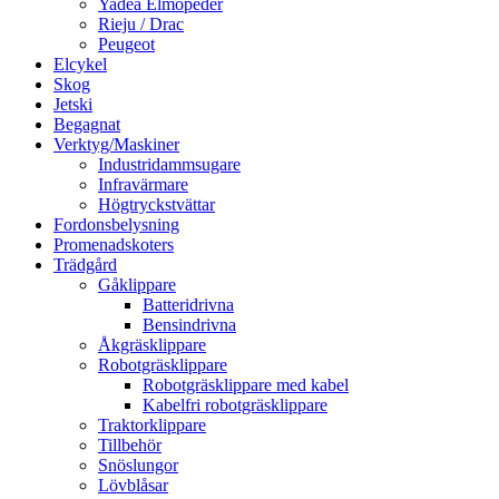
Yadea Elmopeder
Rieju / Drac
Peugeot
Elcykel
Skog
Jetski
Begagnat
Verktyg/Maskiner
Industridammsugare
Infravärmare
Högtryckstvättar
Fordonsbelysning
Promenadskoters
Trädgård
Gåklippare
Batteridrivna
Bensindrivna
Åkgräsklippare
Robotgräsklippare
Robotgräsklippare med kabel
Kabelfri robotgräsklippare
Traktorklippare
Tillbehör
Snöslungor
Lövblåsar