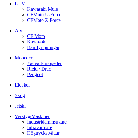
UTV
Kawasaki Mule
CFMoto U-Force
CFMoto Z-Force
Atv
CF Moto
Kawasaki
Barnfyrhjulingar
Mopeder
Yadea Elmopeder
Rieju / Drac
Peugeot
Elcykel
Skog
Jetski
Verktyg/Maskiner
Industridammsugare
Infravärmare
Högtryckstvättar