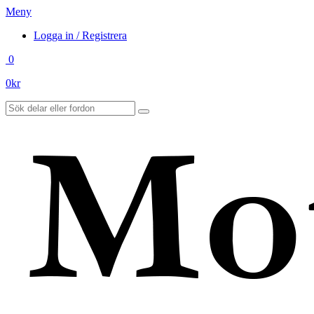
Meny
Logga in / Registrera
0
0
kr