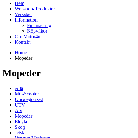
Hem
Webshop- Produkter
Verkstad
Information
Finansiering
Köpvilkor
Om Motor4u
Kontakt
Home
Mopeder
Mopeder
Alla
MC-Scooter
Uncategorized
UTV
Atv
Mopeder
Elcykel
Skog
Jetski