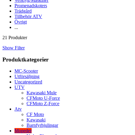
Verktyg/Maskiner
Promenadskoters
Trädgård
Tillbehör ATV
Övrigt
...
21 Produkter
Show Filter
Produktkategorier
MC-Scooter
Utförsäljning
Uncategorized
UTV
Kawasaki Mule
CFMoto U-Force
CFMoto Z-Force
Atv
CF Moto
Kawasaki
Barnfyrhjulingar
Mopeder