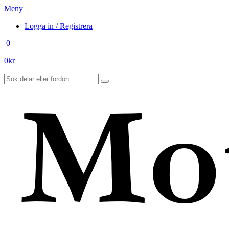
Meny
Logga in / Registrera
0
0
kr