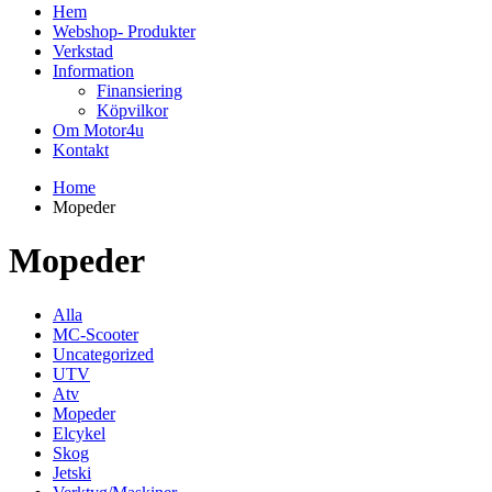
Hem
Webshop- Produkter
Verkstad
Information
Finansiering
Köpvilkor
Om Motor4u
Kontakt
Home
Mopeder
Mopeder
Alla
MC-Scooter
Uncategorized
UTV
Atv
Mopeder
Elcykel
Skog
Jetski