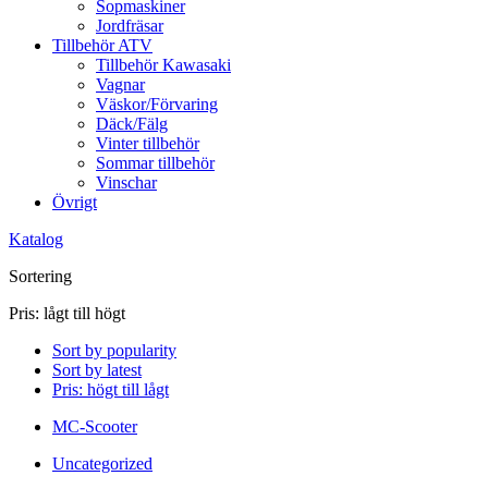
Sopmaskiner
Jordfräsar
Tillbehör ATV
Tillbehör Kawasaki
Vagnar
Väskor/Förvaring
Däck/Fälg
Vinter tillbehör
Sommar tillbehör
Vinschar
Övrigt
Katalog
Sortering
Pris: lågt till högt
Sort by popularity
Sort by latest
Pris: högt till lågt
MC-Scooter
Uncategorized