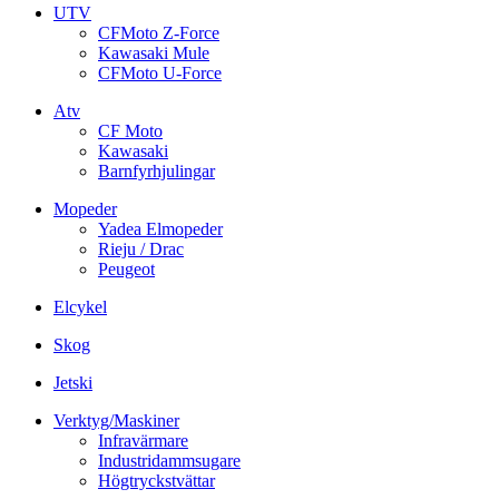
UTV
CFMoto Z-Force
Kawasaki Mule
CFMoto U-Force
Atv
CF Moto
Kawasaki
Barnfyrhjulingar
Mopeder
Yadea Elmopeder
Rieju / Drac
Peugeot
Elcykel
Skog
Jetski
Verktyg/Maskiner
Infravärmare
Industridammsugare
Högtryckstvättar