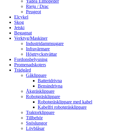
Yadea Elmopeder
Rieju / Drac
Peugeot
Elcykel
Skog
Jetski
Begagnat
Verktyg/Maskiner
Industridammsugare
Infravärmare
Högtryckstvättar
Fordonsbelysning
Promenadskoters
Trädgård
Gåklippare
Batteridrivna
Bensindrivna
Åkgräsklippare
Robotgräsklippare
Robotgräsklippare med kabel
Kabelfri robotgräsklippare
Traktorklippare
Tillbehör
Snöslungor
Lövblåsar