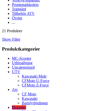
Verktyg/Maskiner
Promenadskoters
Trädgård
Tillbehör ATV
Övrigt
...
21 Produkter
Show Filter
Produktkategorier
MC-Scooter
Utförsäljning
Uncategorized
UTV
Kawasaki Mule
CFMoto U-Force
CFMoto Z-Force
Atv
CF Moto
Kawasaki
Barnfyrhjulingar
Mopeder