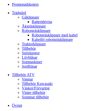
Promenadskoters
Trädgård
Gåklippare
Batteridrivna
Åkgräsklippare
Robotgräsklippare
Robotgräsklippare med kabel
Kabelfri robotgräsklippare
Traktorklippare
Tillbehör
Snöslungor
Lövblåsar
Sopmaskiner
Jordfräsar
Tillbehör ATV
Vagnar
Tillbehör Kawasaki
Väskor/Förvaring
Vinter tillbehör
Sommar tillbehör
Övrigt