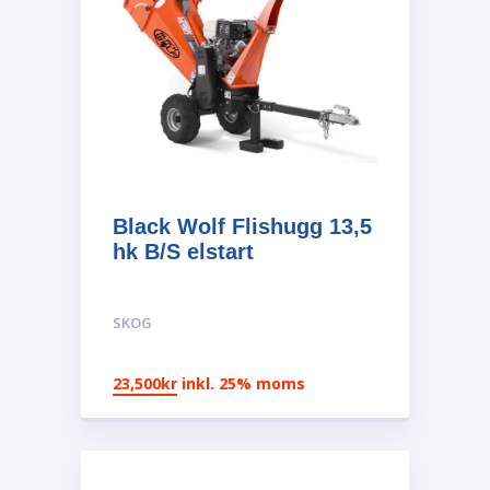
Black Wolf Flishugg 13,5
hk B/S elstart
SKOG
23,500
kr
inkl. 25% moms