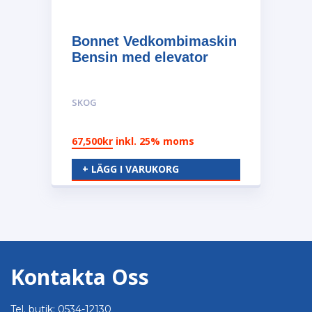
Bonnet Vedkombimaskin
Bensin med elevator
SKOG
67,500
kr
inkl. 25% moms
+ LÄGG I VARUKORG
Kontakta Oss
Tel. butik: 0534-12130