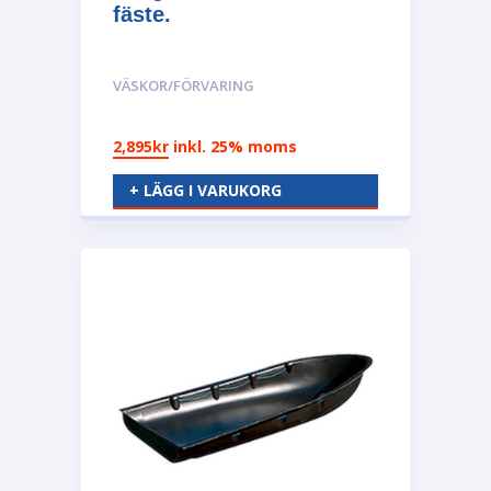
fäste.
VÄSKOR/FÖRVARING
2,895
kr
inkl. 25% moms
+ LÄGG I VARUKORG