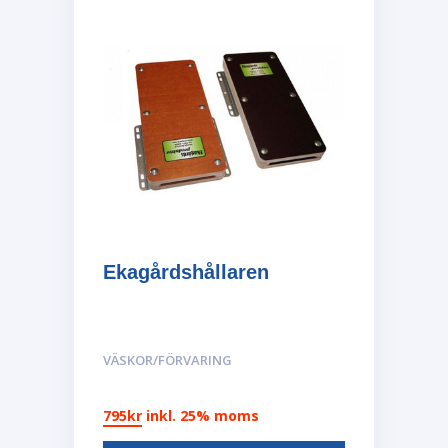
Ekagårdshållaren
VÄSKOR/FÖRVARING
795
kr
inkl. 25% moms