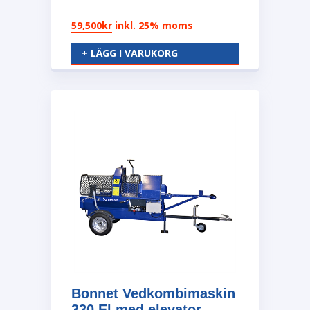
59,500
kr
inkl. 25% moms
+ LÄGG I VARUKORG
Bonnet Vedkombimaskin
330 El med elevator