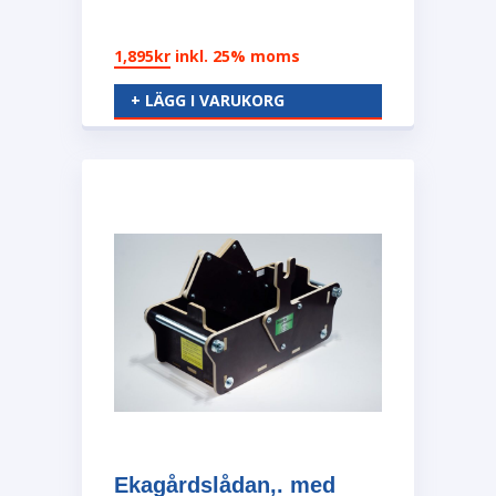
1,895
kr
inkl. 25% moms
+ LÄGG I VARUKORG
Ekagårdslådan,. med