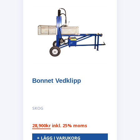
Bonnet Vedklipp
SKOG
28,900
kr
inkl. 25% moms
+ LÄGG I VARUKORG