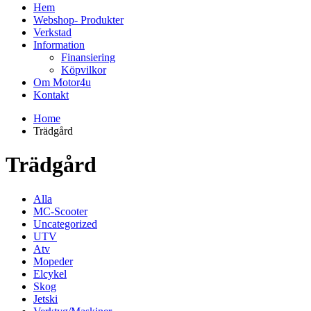
Hem
Webshop- Produkter
Verkstad
Information
Finansiering
Köpvilkor
Om Motor4u
Kontakt
Home
Trädgård
Trädgård
Alla
MC-Scooter
Uncategorized
UTV
Atv
Mopeder
Elcykel
Skog
Jetski