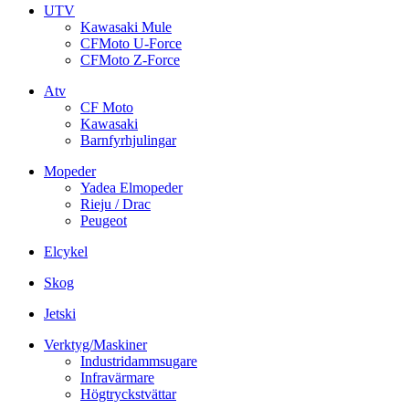
UTV
Kawasaki Mule
CFMoto U-Force
CFMoto Z-Force
Atv
CF Moto
Kawasaki
Barnfyrhjulingar
Mopeder
Yadea Elmopeder
Rieju / Drac
Peugeot
Elcykel
Skog
Jetski
Verktyg/Maskiner
Industridammsugare
Infravärmare
Högtryckstvättar