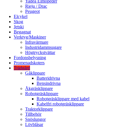
Yadea Elmopeder
Rieju / Drac
Peugeot
Elcykel
Skog
Jetski
Begagnat
Verktyg/Maskiner
Infravärmare
Industridammsugare
Högtryckstvättar
Fordonsbelysning
Promenadskoters
Trädgård
Gåklippare
Batteridrivna
Bensindrivna
Åkgräsklippare
Robotgräsklippare
Robotgräsklippare med kabel
Kabelfri robotgräsklippare
Traktorklippare
Tillbehör
Snöslungor
Lövblåsar