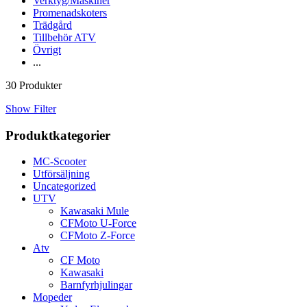
Verktyg/Maskiner
Promenadskoters
Trädgård
Tillbehör ATV
Övrigt
...
30 Produkter
Show Filter
Produktkategorier
MC-Scooter
Utförsäljning
Uncategorized
UTV
Kawasaki Mule
CFMoto U-Force
CFMoto Z-Force
Atv
CF Moto
Kawasaki
Barnfyrhjulingar
Mopeder