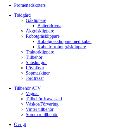
Promenadskoters
Trädgård
Gåklippare
Batteridrivna
Åkgräsklippare
Robotgräsklippare
Robotgräsklippare med kabel
Kabelfri robotgräsklippare
Traktorklippare
Tillbehör
Snöslungor
Lövblåsar
Sopmaskiner
Jordfräsar
Tillbehör ATV
Vagnar
Tillbehör Kawasaki
Väskor/Förvaring
Vinter tillbehör
Sommar tillbehör
Övrigt