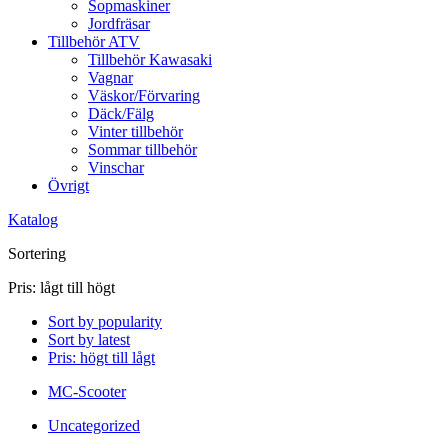
Sopmaskiner
Jordfräsar
Tillbehör ATV
Tillbehör Kawasaki
Vagnar
Väskor/Förvaring
Däck/Fälg
Vinter tillbehör
Sommar tillbehör
Vinschar
Övrigt
Katalog
Sortering
Pris: lågt till högt
Sort by popularity
Sort by latest
Pris: högt till lågt
MC-Scooter
Uncategorized