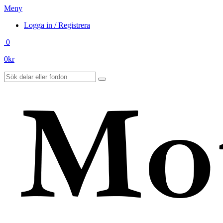
Meny
Logga in / Registrera
0
0
kr