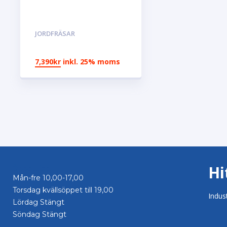
JORDFRÄSAR
7,390
kr
inkl. 25% moms
Hi
Öppettider
Mån-fre 10,00-17,00
Torsdag kvällsöppet till 19,00
Indus
Lördag Stängt
Söndag Stängt