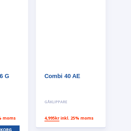
36 G
Combi 40 AE
GÅKLIPPARE
5% moms
4,995
kr
inkl. 25% moms
UKORG