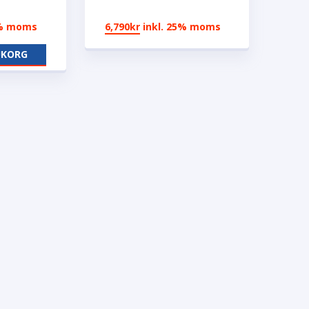
5% moms
6,790
kr
inkl. 25% moms
UKORG