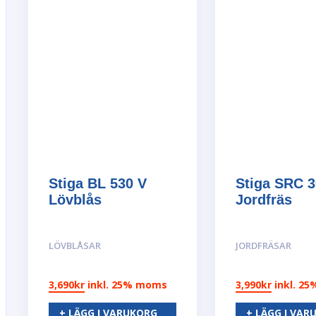
Stiga BL 530 V
Stiga SRC 
Lövblås
Jordfräs
LÖVBLÅSAR
JORDFRÄSAR
3,690
kr
inkl. 25% moms
3,990
kr
inkl. 2
+ LÄGG I VARUKORG
+ LÄGG I VAR