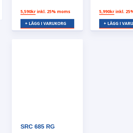
5,590
kr
inkl. 25% moms
5,990
kr
inkl. 2
+ LÄGG I VARUKORG
+ LÄGG I VAR
SRC 685 RG