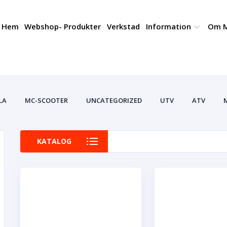
Hem
Webshop- Produkter
Verkstad
Information
Om M
LA
MC-SCOOTER
UNCATEGORIZED
UTV
ATV
I
VERKTYG/MASKINER
PROMENADSKOTERS
TRÄDGÅRD
KATALOG