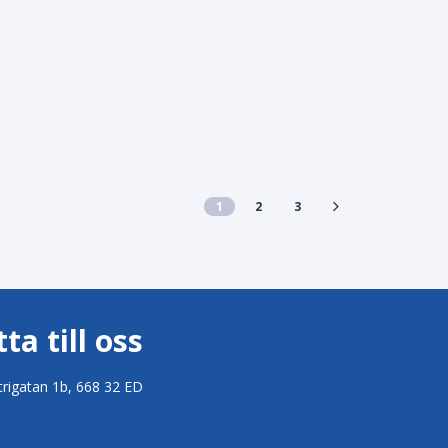
1
2
3
tta till oss
trigatan 1b, 668 32 ED