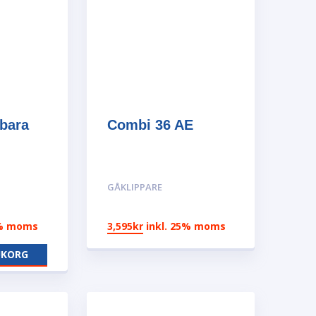
kbara
Combi 36 AE
GÅKLIPPARE
5% moms
3,595
kr
inkl. 25% moms
UKORG