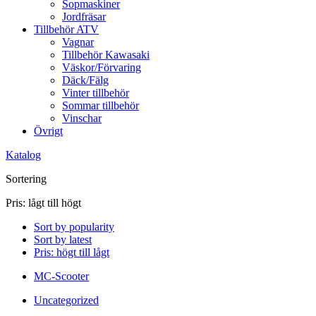
Sopmaskiner
Jordfräsar
Tillbehör ATV
Vagnar
Tillbehör Kawasaki
Väskor/Förvaring
Däck/Fälg
Vinter tillbehör
Sommar tillbehör
Vinschar
Övrigt
Katalog
Sortering
Pris: lågt till högt
Sort by popularity
Sort by latest
Pris: högt till lågt
MC-Scooter
Uncategorized