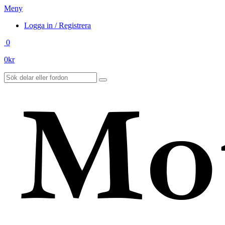
Meny
Logga in / Registrera
0
0
kr