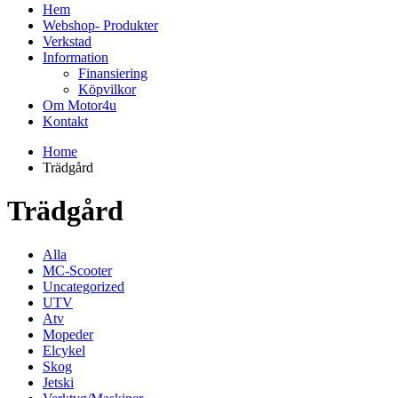
Hem
Webshop- Produkter
Verkstad
Information
Finansiering
Köpvilkor
Om Motor4u
Kontakt
Home
Trädgård
Trädgård
Alla
MC-Scooter
Uncategorized
UTV
Atv
Mopeder
Elcykel
Skog
Jetski