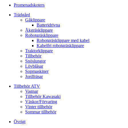
Promenadskoters
Trädgård
Gåklippare
Batteridrivna
Åkgräsklippare
Robotgräsklippare
Robotgräsklippare med kabel
Kabelfri robotgräsklippare
Traktorklippare
Tillbehör
Snöslungor
Lövblåsar
Sopmaskiner
Jordfräsar
Tillbehör ATV
Vagnar
Tillbehör Kawasaki
Väskor/Förvaring
Vinter tillbehör
Sommar tillbehör
Övrigt