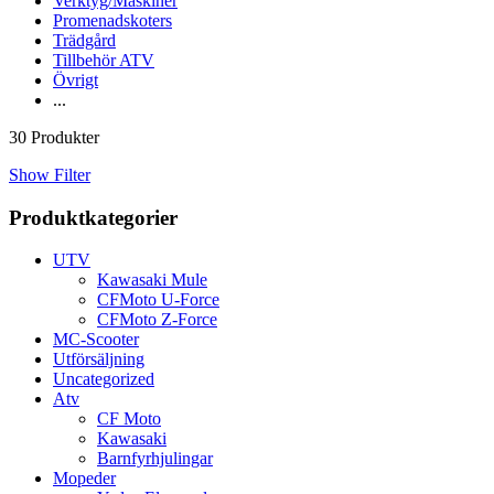
Verktyg/Maskiner
Promenadskoters
Trädgård
Tillbehör ATV
Övrigt
...
30 Produkter
Show Filter
Produktkategorier
UTV
Kawasaki Mule
CFMoto U-Force
CFMoto Z-Force
MC-Scooter
Utförsäljning
Uncategorized
Atv
CF Moto
Kawasaki
Barnfyrhjulingar
Mopeder