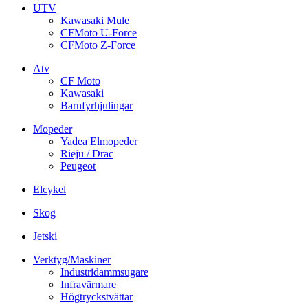
UTV
Kawasaki Mule
CFMoto U-Force
CFMoto Z-Force
Atv
CF Moto
Kawasaki
Barnfyrhjulingar
Mopeder
Yadea Elmopeder
Rieju / Drac
Peugeot
Elcykel
Skog
Jetski
Verktyg/Maskiner
Industridammsugare
Infravärmare
Högtryckstvättar