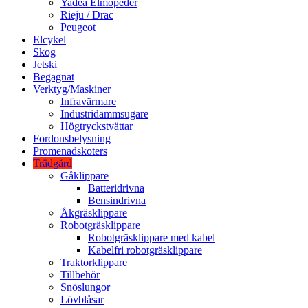
Yadea Elmopeder
Rieju / Drac
Peugeot
Elcykel
Skog
Jetski
Begagnat
Verktyg/Maskiner
Infravärmare
Industridammsugare
Högtryckstvättar
Fordonsbelysning
Promenadskoters
Trädgård
Gåklippare
Batteridrivna
Bensindrivna
Åkgräsklippare
Robotgräsklippare
Robotgräsklippare med kabel
Kabelfri robotgräsklippare
Traktorklippare
Tillbehör
Snöslungor
Lövblåsar