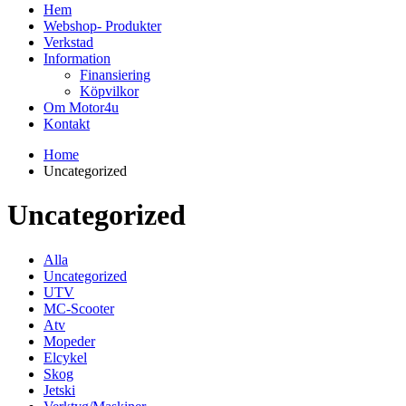
Hem
Webshop- Produkter
Verkstad
Information
Finansiering
Köpvilkor
Om Motor4u
Kontakt
Home
Uncategorized
Uncategorized
Alla
Uncategorized
UTV
MC-Scooter
Atv
Mopeder
Elcykel
Skog
Jetski