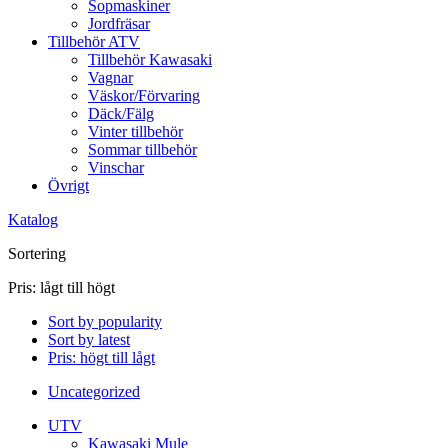
Sopmaskiner
Jordfräsar
Tillbehör ATV
Tillbehör Kawasaki
Vagnar
Väskor/Förvaring
Däck/Fälg
Vinter tillbehör
Sommar tillbehör
Vinschar
Övrigt
Katalog
Sortering
Pris: lågt till högt
Sort by popularity
Sort by latest
Pris: högt till lågt
Uncategorized
UTV
Kawasaki Mule