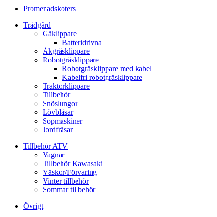
Promenadskoters
Trädgård
Gåklippare
Batteridrivna
Åkgräsklippare
Robotgräsklippare
Robotgräsklippare med kabel
Kabelfri robotgräsklippare
Traktorklippare
Tillbehör
Snöslungor
Lövblåsar
Sopmaskiner
Jordfräsar
Tillbehör ATV
Vagnar
Tillbehör Kawasaki
Väskor/Förvaring
Vinter tillbehör
Sommar tillbehör
Övrigt