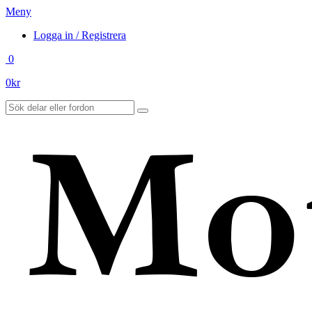
Meny
Logga in / Registrera
0
0
kr