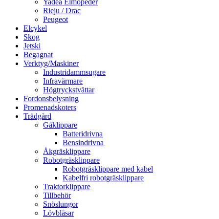
Yadea Elmopeder
Rieju / Drac
Peugeot
Elcykel
Skog
Jetski
Begagnat
Verktyg/Maskiner
Industridammsugare
Infravärmare
Högtryckstvättar
Fordonsbelysning
Promenadskoters
Trädgård
Gåklippare
Batteridrivna
Bensindrivna
Åkgräsklippare
Robotgräsklippare
Robotgräsklippare med kabel
Kabelfri robotgräsklippare
Traktorklippare
Tillbehör
Snöslungor
Lövblåsar