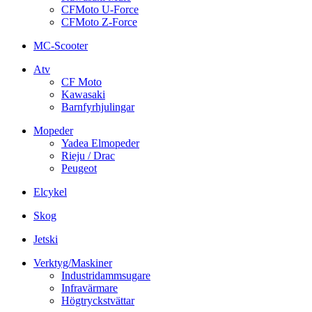
CFMoto U-Force
CFMoto Z-Force
MC-Scooter
Atv
CF Moto
Kawasaki
Barnfyrhjulingar
Mopeder
Yadea Elmopeder
Rieju / Drac
Peugeot
Elcykel
Skog
Jetski
Verktyg/Maskiner
Industridammsugare
Infravärmare
Högtryckstvättar