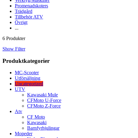
Verktyg/Maskiner
Promenadskoters
Trädgård
Tillbehör ATV
Övrigt
...
6 Produkter
Show Filter
Produktkategorier
MC-Scooter
Utförsäljning
Uncategorized
UTV
Kawasaki Mule
CFMoto U-Force
CFMoto Z-Force
Atv
CF Moto
Kawasaki
Barnfyrhjulingar
Mopeder