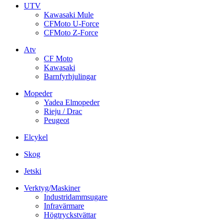
UTV
Kawasaki Mule
CFMoto U-Force
CFMoto Z-Force
Atv
CF Moto
Kawasaki
Barnfyrhjulingar
Mopeder
Yadea Elmopeder
Rieju / Drac
Peugeot
Elcykel
Skog
Jetski
Verktyg/Maskiner
Industridammsugare
Infravärmare
Högtryckstvättar