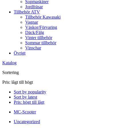
Sopmaskiner
Jordfräsar
Tillbehör ATV
Tillbehör Kawasaki
Vagnar
Väskor/Förvaring
Däck/Fälg
Vinter tillbehör
Sommar tillbehör
Vinschar
Övrigt
Katalog
Sortering
Pris: lågt till högt
Sort by popularity
Sort by latest
Pris: högt till lågt
MC-Scooter
Uncategorized