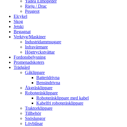
Yadea Elmopeder
Rieju / Drac
Peugeot
Elcykel
Skog
Jetski
Begagnat
Verktyg/Maskiner
Industridammsugare
Infravärmare
Högtryckstvättar
Fordonsbelysning
Promenadskoters
Trädgård
Gåklippare
Batteridrivna
Bensindrivna
Åkgräsklippare
Robotgräsklippare
Robotgräsklippare med kabel
Kabelfri robotgräsklippare
Traktorklippare
Tillbehör
Snöslungor
Lövblåsar