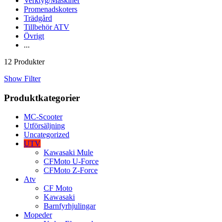
Verktyg/Maskiner
Promenadskoters
Trädgård
Tillbehör ATV
Övrigt
...
12 Produkter
Show Filter
Produktkategorier
MC-Scooter
Utförsäljning
Uncategorized
UTV
Kawasaki Mule
CFMoto U-Force
CFMoto Z-Force
Atv
CF Moto
Kawasaki
Barnfyrhjulingar
Mopeder