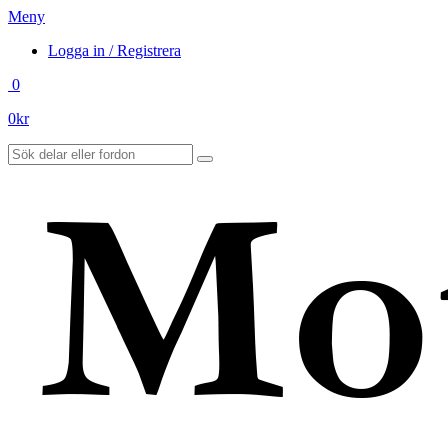
Meny
Logga in / Registrera
0
0
kr