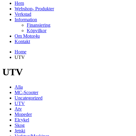
Hem
Webshop- Produkter
Verkstad
Information
Finansiering
Köpvilkor
Om Motor4u
Kontakt
Home
UTV
UTV
Alla
MC-Scooter
Uncategorized
UTV
Atv
Mopeder
Elcykel
Skog
Jetski