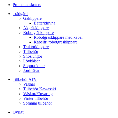
Promenadskoters
Trädgård
Gåklippare
Batteridrivna
Åkgräsklippare
Robotgräsklippare
Robotgräsklippare med kabel
Kabelfri robotgräsklippare
Traktorklippare
Tillbehör
Snöslungor
Lövblåsar
Sopmaskiner
Jordfräsar
Tillbehör ATV
Vagnar
Tillbehör Kawasaki
Väskor/Förvaring
Vinter tillbehör
Sommar tillbehör
Övrigt