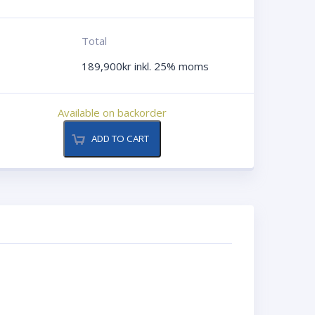
Total
189,900
kr
inkl. 25% moms
Available on backorder
ADD TO CART