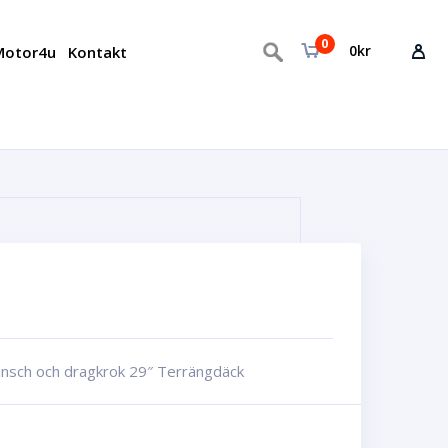
0
0
kr
otor4u
Kontakt
nsch och dragkrok 29″ Terrängdäck