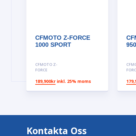
CFMOTO Z-FORCE
CF
1000 SPORT
95
CFMOTO Z-
CFM
FORCE
FOR
189,900
kr
inkl. 25% moms
179,
Kontakta Oss