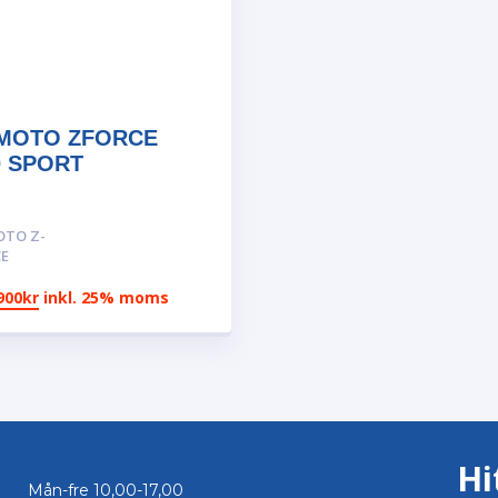
MOTO ZFORCE
0 SPORT
OTO Z-
CE
900
kr
inkl. 25% moms
Hi
Öppettider
Mån-fre 10,00-17,00