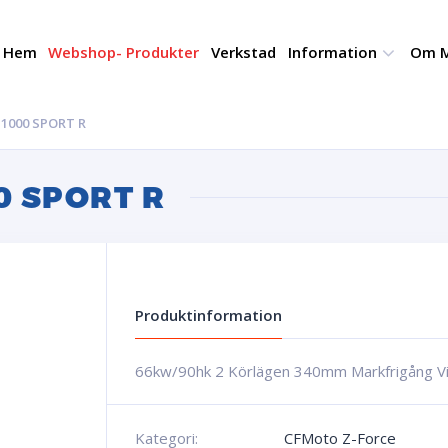
Hem
Webshop- Produkter
Verkstad
Information
Om M
1000 SPORT R
0 SPORT R
Produktinformation
66kw/90hk 2 Körlägen 340mm Markfrigång Vi
Kategori:
CFMoto Z-Force