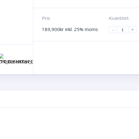
Pris
Kvantitet
189,900
kr
inkl. 25% moms
-
+