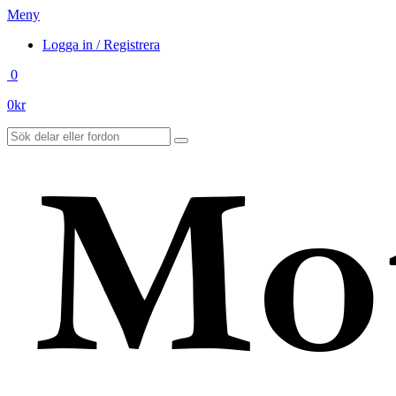
Meny
Logga in / Registrera
0
0
kr