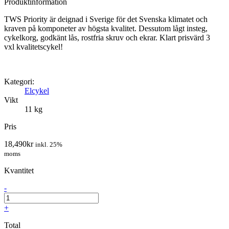
Produktinformation
TWS Priority är deignad i Sverige för det Svenska klimatet och
kraven på komponeter av högsta kvalitet. Dessutom lågt insteg,
cykelkorg, godkänt lås, rostfria skruv och ekrar. Klart prisvärd 3
vxl kvalitetscykel!
Kategori:
Elcykel
Vikt
11 kg
Pris
18,490
kr
inkl. 25%
moms
Kvantitet
-
+
Total