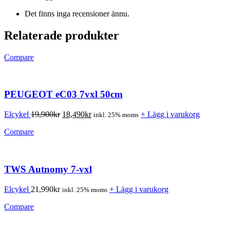
Det finns inga recensioner ännu.
Relaterade produkter
Compare
PEUGEOT eC03 7vxl 50cm
Elcykel
19,900
kr
18,490
kr
+ Lägg i varukorg
inkl. 25% moms
Compare
TWS Autnomy 7-vxl
Elcykel
21,990
kr
+ Lägg i varukorg
inkl. 25% moms
Compare