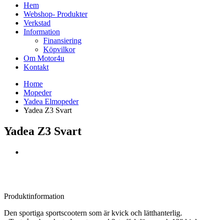
Hem
Webshop- Produkter
Verkstad
Information
Finansiering
Köpvilkor
Om Motor4u
Kontakt
Home
Mopeder
Yadea Elmopeder
Yadea Z3 Svart
Yadea Z3 Svart
Produktinformation
Den sportiga sportscootern som är kvick och lätthanterlig.