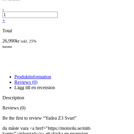
-
+
Total
26,990
kr
inkl. 25%
moms
Produktinformation
Reviews (0)
Lägg till en recension
Description
Reviews (0)
Be the first to review “Yadea Z3 Svart”
du måste vara <a href="https://motor4u.se/mitt-
konto/">inloggad</a> att skicka en recension.