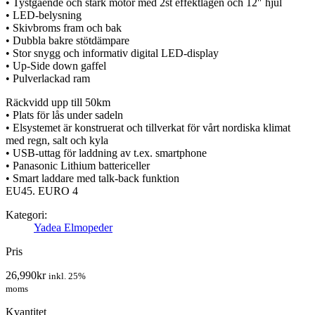
• Tystgående och stark motor med 2st effektlägen och 12″ hjul
• LED-belysning
• Skivbroms fram och bak
• Dubbla bakre stötdämpare
• Stor snygg och informativ digital LED-display
• Up-Side down gaffel
• Pulverlackad ram
Räckvidd upp till 50km
• Plats för lås under sadeln
• Elsystemet är konstruerat och tillverkat för vårt nordiska klimat
med regn, salt och kyla
• USB-uttag för laddning av t.ex. smartphone
• Panasonic Lithium battericeller
• Smart laddare med talk-back funktion
EU45. EURO 4
Kategori:
Yadea Elmopeder
Pris
26,990
kr
inkl. 25%
moms
Kvantitet