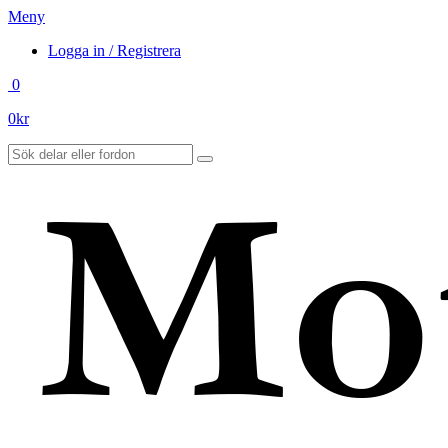
Meny
Logga in / Registrera
0
0
kr