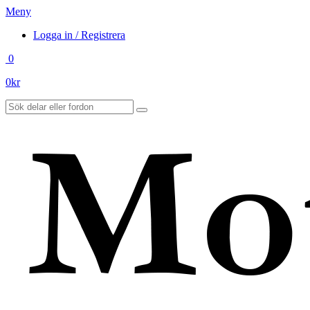
Meny
Logga in / Registrera
0
0
kr