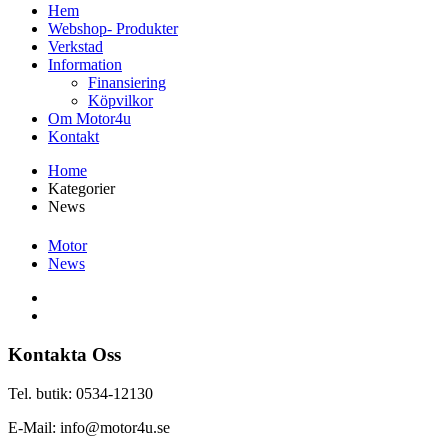
Hem
Webshop- Produkter
Verkstad
Information
Finansiering
Köpvilkor
Om Motor4u
Kontakt
Home
Kategorier
News
Motor
News
Kontakta Oss
Tel. butik: 0534-12130
E-Mail: info@motor4u.se