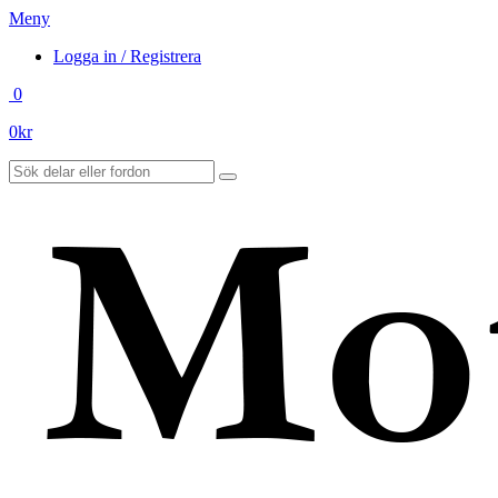
Meny
Logga in / Registrera
0
0
kr