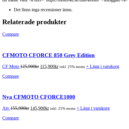
Det finns inga recensioner ännu.
Relaterade produkter
Compare
CFMOTO CFORCE 850 Grey Edition
CF Moto
125,900
kr
115,900
kr
+ Lägg i varukorg
inkl. 25% moms
Compare
Nya CFMOTO CFORCE1000
Atv
155,900
kr
145,900
kr
+ Lägg i varukorg
inkl. 25% moms
Compare