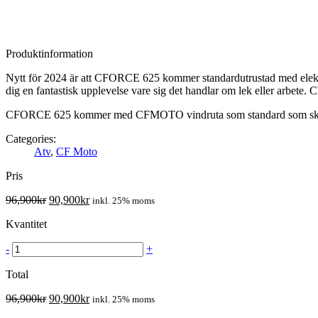
Produktinformation
Nytt för 2024 är att CFORCE 625 kommer standardutrustad med elektron
dig en fantastisk upplevelse vare sig det handlar om lek eller arbete
CFORCE 625 kommer med CFMOTO vindruta som standard som skyddar
Categories:
Atv
,
CF Moto
Pris
96,900
kr
90,900
kr
inkl. 25% moms
Kvantitet
-
+
Total
96,900
kr
90,900
kr
inkl. 25% moms