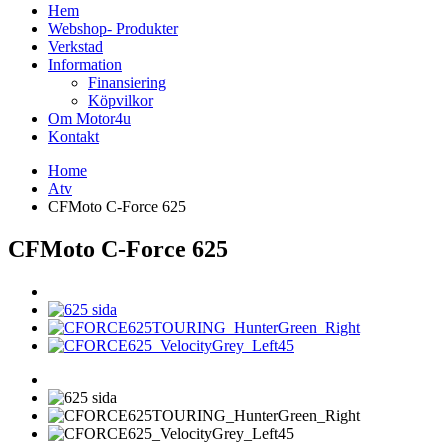
Hem
Webshop- Produkter
Verkstad
Information
Finansiering
Köpvilkor
Om Motor4u
Kontakt
Home
Atv
CFMoto C-Force 625
CFMoto C-Force 625