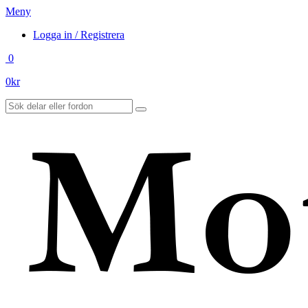
Meny
Logga in / Registrera
0
0
kr