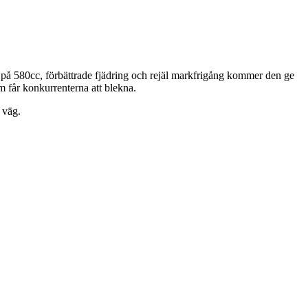
 på 580cc, förbättrade fjädring och rejäl markfrigång kommer den ge
m får konkurrenterna att blekna.
 väg.