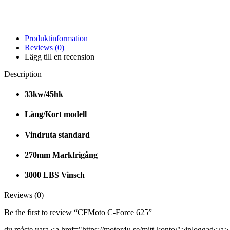
Produktinformation
Reviews (0)
Lägg till en recension
Description
33kw/45hk
Lång/Kort modell
Vindruta standard
270mm Markfrigång
3000 LBS Vinsch
Reviews (0)
Be the first to review “CFMoto C-Force 625”
du måste vara <a href="https://motor4u.se/mitt-konto/">inloggad</a> 