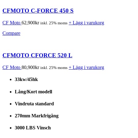
CFMOTO C-FORCE 450 S
CF Moto
62,900
kr
+ Lägg i varukorg
inkl. 25% moms
Compare
CFMOTO CFORCE 520 L
CF Moto
80,900
kr
+ Lägg i varukorg
inkl. 25% moms
33kw/45hk
Lång/Kort modell
Vindruta standard
270mm Markfrigång
3000 LBS Vinsch