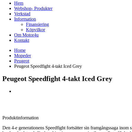
Hem
Webshop- Produkter
Verkstad
Information
Finansiering
Köpvilkor
Om Motor4u
Kontakt
Home
Mopeder
Peugeot
Peugeot Speedfight 4-takt Iced Grey
Peugeot Speedfight 4-takt Iced Grey
Produktinformation
Den 4-e generationens Speedfight fortsätter sin framgångssaga inom sp