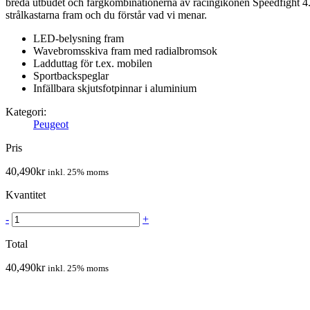
breda utbudet och färgkombinationerna av racingikonen Speedfight 4. D
strålkastarna fram och du förstår vad vi menar.
LED-belysning fram
Wavebromsskiva fram med radialbromsok
Ladduttag för t.ex. mobilen
Sportbackspeglar
Infällbara skjutsfotpinnar i aluminium
Kategori:
Peugeot
Pris
40,490
kr
inkl. 25% moms
Kvantitet
-
+
Total
40,490
kr
inkl. 25% moms