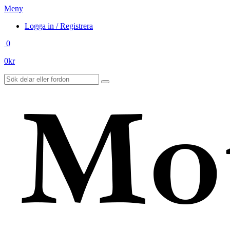
Meny
Logga in / Registrera
0
0
kr