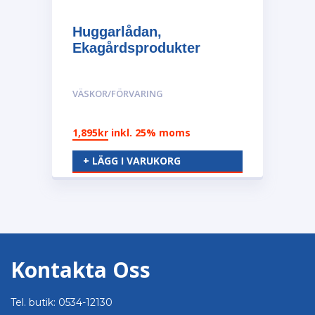
Huggarlådan,
Ekagårdsprodukter
VÄSKOR/FÖRVARING
1,895
kr
inkl. 25% moms
+ LÄGG I VARUKORG
Kontakta Oss
Tel. butik: 0534-12130