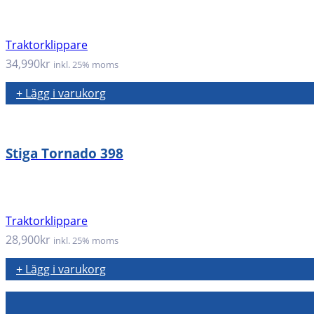
Traktorklippare
34,990
kr
inkl. 25% moms
+ Lägg i varukorg
Stiga Tornado 398
Traktorklippare
28,900
kr
inkl. 25% moms
+ Lägg i varukorg