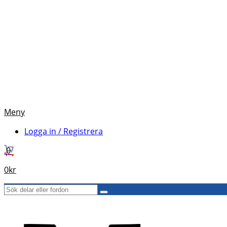
Meny
Logga in / Registrera
0
0
kr