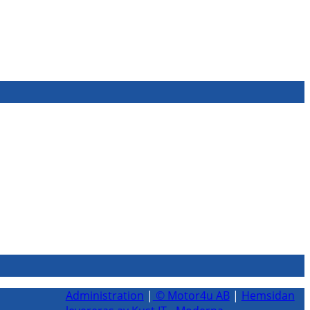
Administration
|
© Motor4u AB
|
Hemsidan