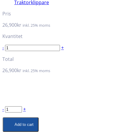
Traktorklippare
Pris
26,900
kr
inkl. 25% moms
Kvantitet
-
+
Total
26,900
kr
inkl. 25% moms
-
+
Add to cart