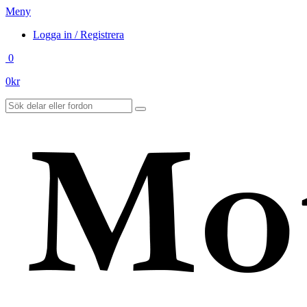
Meny
Logga in / Registrera
0
0
kr