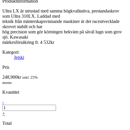
Produktinformation
Ultra LX är utrustad med samma högkvalitativa, prestandaskrov
som Ultra 310LX. Laddad med
teknik från mästerskapsvinnande maskiner är det raceutvecklade
skrovet stabilt och har
hög precision som gör körningen bekväm på såväl lugn som grov
sjö. Kawasaki
märkesförsäkring fr. 4 532kr
Kategori:
Jetski
Pris
248,900
kr
inkl. 25%
moms
Kvantitet
-
+
Total