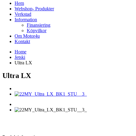
Hem
Webshop- Produkter
Verkstad
Information
Finansiering
Köpvilkor
Om Motor4u
Kontakt
Home
Jetski
Ultra LX
Ultra LX