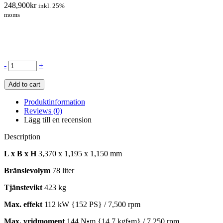
248,900
kr
inkl. 25%
moms
-
+
Add to cart
Produktinformation
Reviews (0)
Lägg till en recension
Description
L x B x H
3,370 x 1,195 x 1,150 mm
Bränslevolym
78 liter
Tjänstevikt
423 kg
Max. effekt
112 kW {152 PS} / 7,500 rpm
Max. vridmoment
144 N•m {14.7 kgf•m} / 7,250 rpm