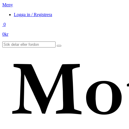
Meny
Logga in / Registrera
0
0
kr