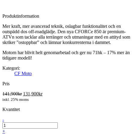
Produktinformation
Mer kraft, mer avancerad teknik, oslagbar funktionalitet och en
outspädd dos off-roadglädje. Den nya CFORCe 850 är premium-
ATVn som tacklar alla terränger och utmaningar med en attityd som
skriker ”ostoppbar” och lämnar konkurrenterna i dammet.
Motorn har blivit helt genomarbetad och ger nu 71hk – 17% mer än
tidigare modell!
Kategori:
CF Moto
Pris
141,900
kr
131,900
kr
inkl. 25% moms
Kvantitet
-
+