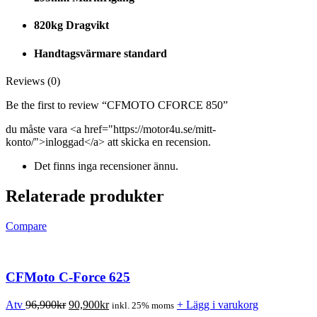
820kg Dragvikt
Handtagsvärmare standard
Reviews (0)
Be the first to review “CFMOTO CFORCE 850”
du måste vara <a href="https://motor4u.se/mitt-
konto/">inloggad</a> att skicka en recension.
Det finns inga recensioner ännu.
Relaterade produkter
Compare
CFMoto C-Force 625
Atv
96,900
kr
90,900
kr
+ Lägg i varukorg
inkl. 25% moms