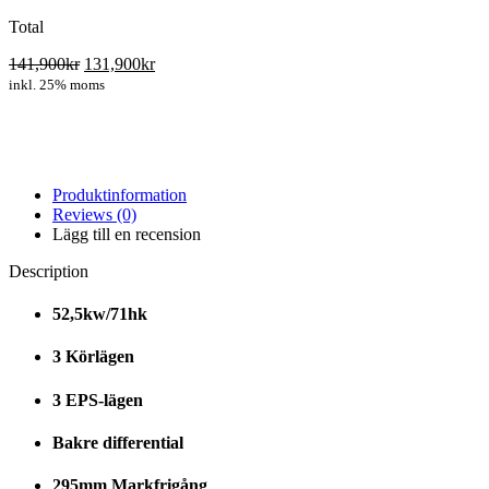
Total
141,900
kr
131,900
kr
inkl. 25% moms
Produktinformation
Reviews (0)
Lägg till en recension
Description
52,5kw/71hk
3 Körlägen
3 EPS-lägen
Bakre differential
295mm Markfrigång